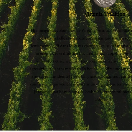
Virginia Tradition
Hommage aux volontaires de Virginie, auxquels la famille M
à leur esprit rebelle et combatif, ce cognac rare issu du se
lentement vieilli dans les caves charentaises, se définit par so
fin et épicé, et sa droiture. Les arômes, qui rappellent les 
fermentées et séchées, utilisées pour la confection des ci
agressivité mais sans mollesse. En bouche, il offre une longu
très sec et une identité forte. Un grand Cognac tout partic
connaisseurs qui veulent découvrir un magnifique terroir de 
journée ou par beau temps, à l’ombre des grands tulipiers 
Bordeaux...