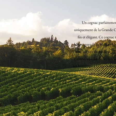
Un cognac parfaitement
uniquement de la Grande C
fin et élégant. Ce cognac
historiques de la Maison Mo
avec un peu de rondeur, c’
Havane, au coin de la cheminé
un hommage à la lignée des gr
eaux-de-vie mervei