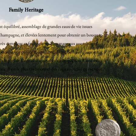
Family Heritage
 équilibré, assemblage de grandes eaux-de vie issu
es
hampagne, et élevées lentement pour obtenir un bouquet
 très complexe et fruité est un hommage aux assemblages
rton. Assez puissant, équilibré, d’une belle longueur mais
est le parfait Cognac d’après-dîner, compagnon d’un beau
e. Il est le plus traditionnel des cognacs, celui qui se veut
ands vignerons, distillateurs et assembleurs qui créent ces
lleuses, et aux amateurs qui savent les apprécier.