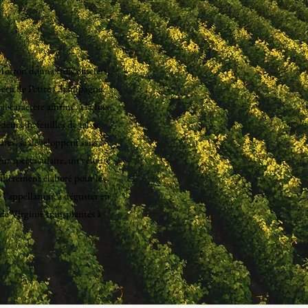
orton donna trois officiers,
ul cru de Petite Champagne,
n caractère affirmé, à la fois
odeurs de feuilles de tabac
gares, se développent sans
eur spectaculaire, un velouté
ulièrement élaboré pour les
l’appellation, à déguster en
de Virginie transplantés à